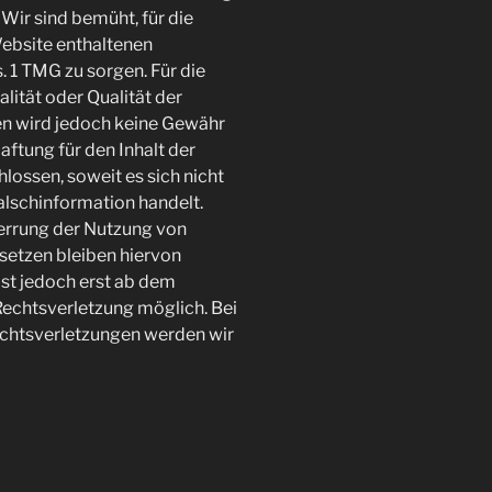
Wir sind bemüht, für die
 Website enthaltenen
 1 TMG zu sorgen. Für die
alität oder Qualität der
en wird jedoch keine Gewähr
ftung für den Inhalt der
ossen, soweit es sich nicht
alschinformation handelt.
errung der Nutzung von
setzen bleiben hiervon
ist jedoch erst ab dem
Rechtsverletzung möglich. Bei
htsverletzungen werden wir