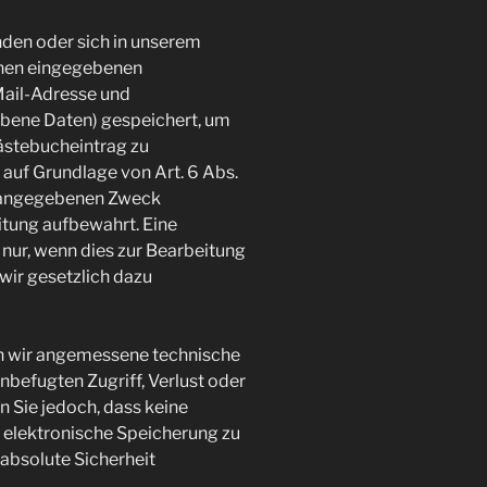
den oder sich in unserem
hnen eingegebenen
Mail-Adresse und
ebene Daten) gespeichert, um
ästebucheintrag zu
 auf Grundlage von Art. 6 Abs.
en angegebenen Zweck
itung aufbewahrt. Eine
 nur, wenn dies zur Bearbeitung
 wir gesetzlich dazu
en wir angemessene technische
efugten Zugriff, Verlust oder
n Sie jedoch, dass keine
e elektronische Speicherung zu
 absolute Sicherheit