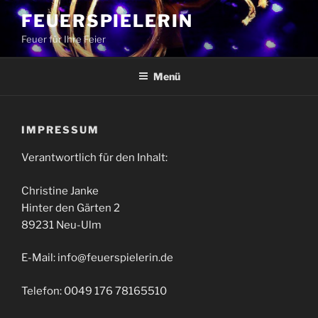
Zum
FEUERSPIELERIN
Inhalt
Feuer für Ihre Feier
springen
Menü
IMPRESSUM
Verantwortlich für den Inhalt:
Christine Janke
Hinter den Gärten 2
89231 Neu-Ulm
E-Mail: info@feuerspielerin.de
Telefon: 0049 176 78165510